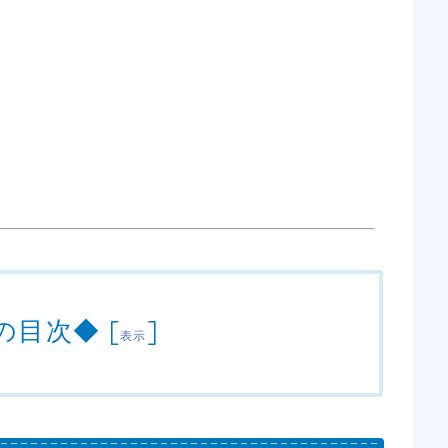
の目次◆
[
]
表示