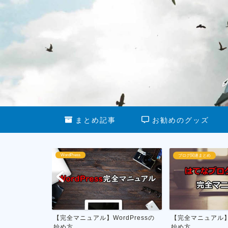
まとめ記事
お勧めのグッズ
ブログ関連まとめ
ブログ運営
dPressの
【完全マニュアル】はてなブログの
私がやってる雑記
始め方
月1万円を稼ぐ具体的