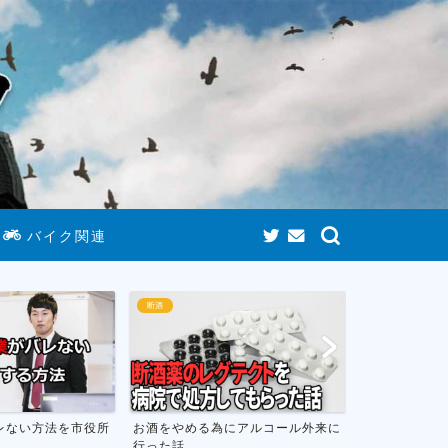
バイク関連
断酒
ゲームまとめ
にアルコール外来に
お酒をやめて人生が変わったお話し
おすすめのニ
フトのまとめ