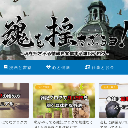
漫画と書籍
心と健康
仕事とお金
お金・収入
断酒
ブログで無理なく
会社に副業がバレない方法を市役所
お酒をやめる為
な方...
で聞いてきた
行った話