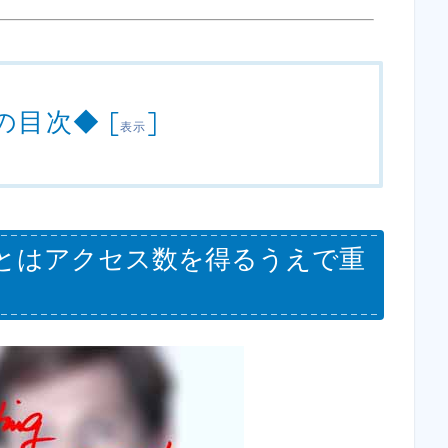
の目次◆
[
]
表示
とはアクセス数を得るうえで重