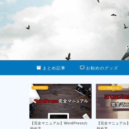
まとめ記事
お勧めのグッズ
ブログ関連まとめ
ブログ運営
dPressの
【完全マニュアル】はてなブログの
私がやってる雑記
始め方
月1万円を稼ぐ具体的