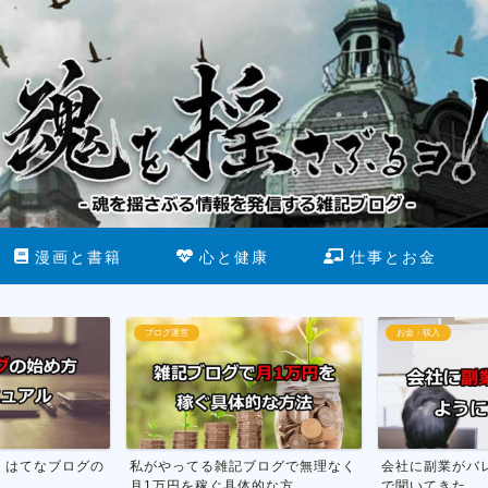
漫画と書籍
心と健康
仕事とお金
お金・収入
断酒
ブログで無理なく
会社に副業がバレない方法を市役所
お酒をやめる為
な方...
で聞いてきた
行った話