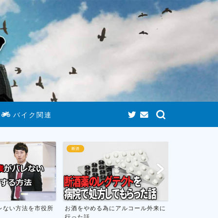
バイク関連
断酒
ゲームまとめ
にアルコール外来に
お酒をやめて人生が変わったお話し
おすすめのニ
フトのまとめ