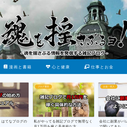
漫画と書籍
心と健康
仕事とお金
ブログ運営
お金・収入
】はてなブログの
私がやってる雑記ブログで無理なく
会社に副業がバ
月1万円を稼ぐ具体的な方...
で聞いてきた