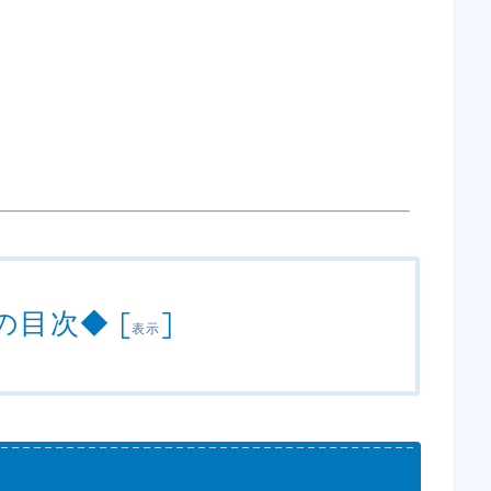
の目次◆
[
]
表示