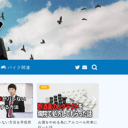
バイク関連
断酒
断酒
レない方法を市役所
お酒をやめる為にアルコール外来に
お酒をやめて
行った話