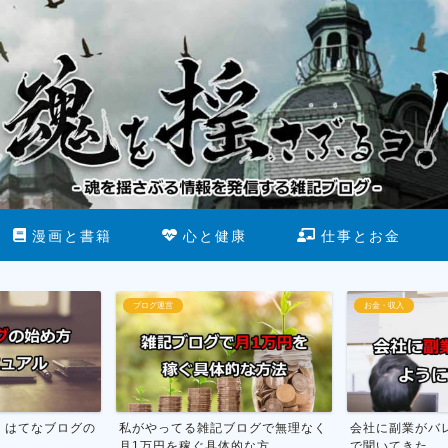
漫画と書籍
心と健康
仕事とお金
ブログ運営
お金・収入
がやってる雑記ブログで無理なく
会社に副業がバレない方法を市役所
1万円を稼ぐ具体的な方...
で聞いてきた