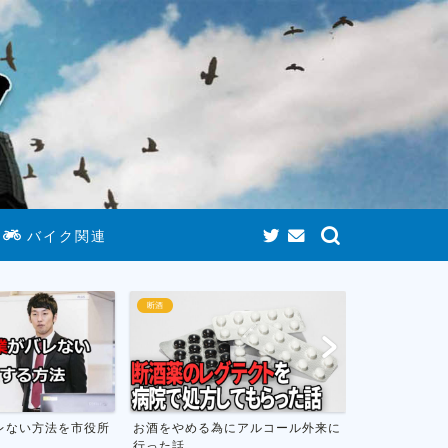
バイク関連
断酒
断酒
お酒をやめる為にアルコール外来に
お酒をやめて人生が変わったお話し
行った話