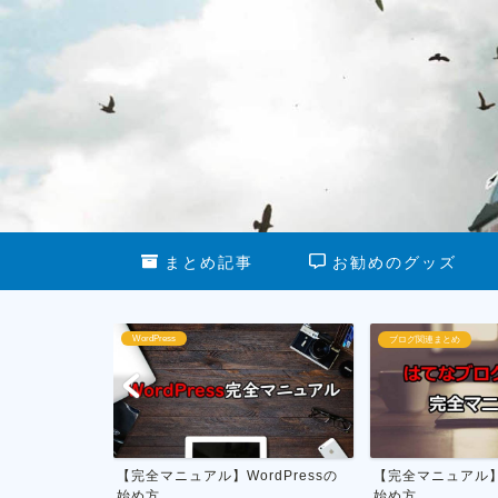
まとめ記事
お勧めのグッズ
dPress
ブログ関連まとめ
全マニュアル】WordPressの
【完全マニュアル】はてなブログの
私
方
始め方
月