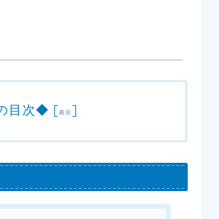
の目次◆
[
]
表示