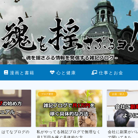
漫画と書籍
心と健康
仕事とお金
お金・収入
断酒
る雑記ブログで無理なく
会社に副業がバレない方法を市役所
お酒をや
ぐ具体的な方...
で聞いてきた
行った話