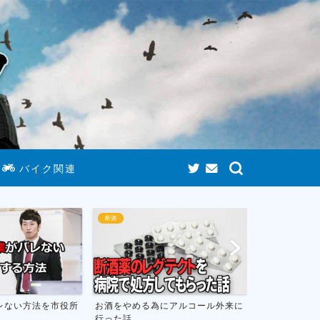
バイク関連
断酒
ゲーム
める為にアルコール外来に
お酒をやめて人生が変わったお話し
おす
フト