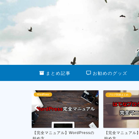
まとめ記事
お勧めのグッズ
ブログ関連まとめ
ブログ運営
ル】WordPressの
【完全マニュアル】はてなブログの
私がやって
始め方
月1万円を稼