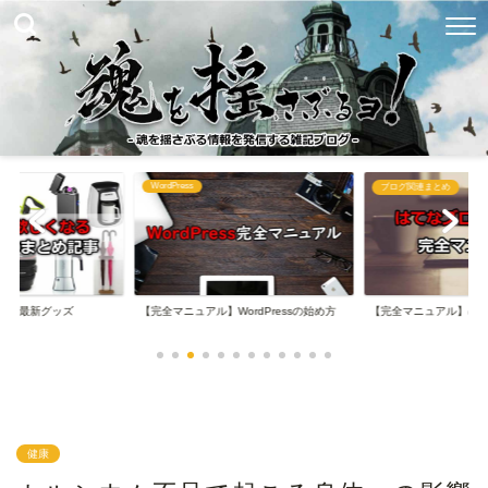
WordPress
め
ブログ関連まとめ
なる最新グッズ
【完全マニュアル】WordPressの始め方
【完全マニュアル】は
健康