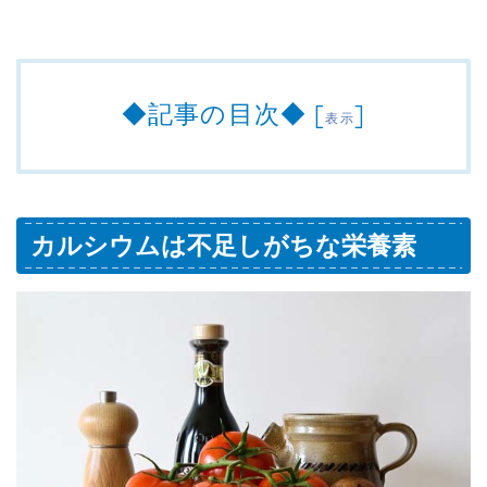
◆記事の目次◆
[
]
表示
カルシウムは不足しがちな栄養素