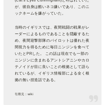
(Cat’s Eyes Cunningham)と呼ばれていた
が、彼自身は酷いネコ嫌いであり、このニ
ックネームを嫌がっていた。
当時のイギリスでは、夜間戦闘の戦果がレ
ーダーによるものであることを隠蔽するた
め、夜間迎撃部隊のパイロットは優れた夜
間視力を得るために毎日ニンジンを食べて
いたとPRした。 この話は現在でも一部の
ニンジンに含まれるアントシアニンやカロ
テノイドが目に良いことの根拠として語ら
れているが、イギリス情報部による全く根
拠の無い捏造話である。
引用元：wiki