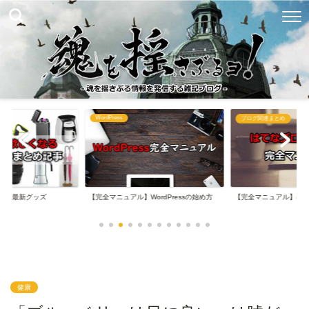
WordPress
め
ブログ関連まとめ
なる最新グッズ
【完全マニュアル】WordPressの始め方
【完全マニュアル】は
健康