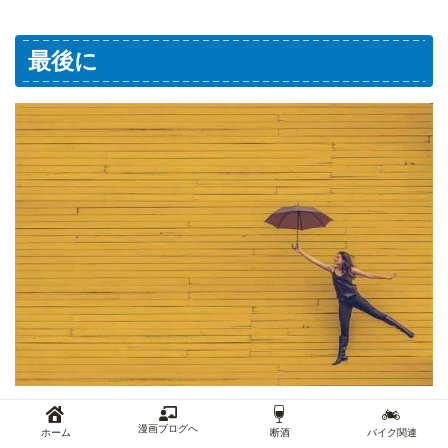
最後に
ここまでブログ運営が副業としておすすめできな
漫画ブログへ
ホーム
断酒
バイク関連