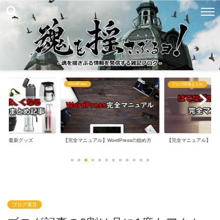
WordPress
め
ブログ関連まとめ
なる最新グッズ
【完全マニュアル】WordPressの始め方
【完全マニュアル】は
ブログ運営