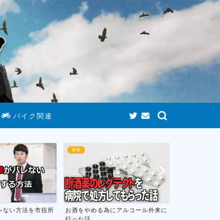
バイク関連
断酒
断酒
市役所
お酒をやめる為にアルコール外来に
お酒をやめて人生が変わっ
行った話