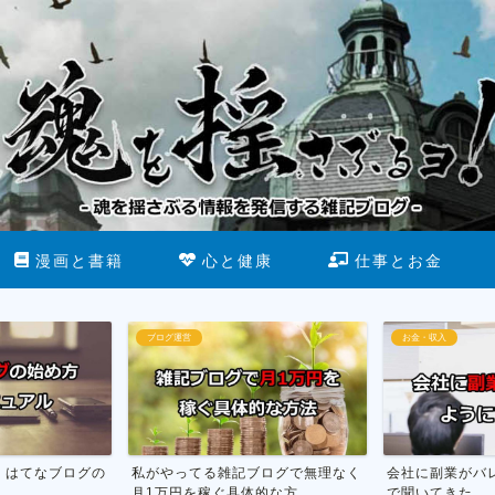
漫画と書籍
心と健康
仕事とお金
ブログ運営
お金・収入
グの
私がやってる雑記ブログで無理なく
会社に副業がバレない方法を
月1万円を稼ぐ具体的な方...
で聞いてきた