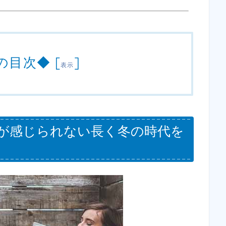
の目次◆
[
]
表示
が感じられない長く冬の時代を