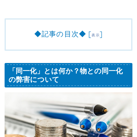
◆記事の目次◆
[
]
表示
「同一化」とは何か？物との同一化
の弊害について