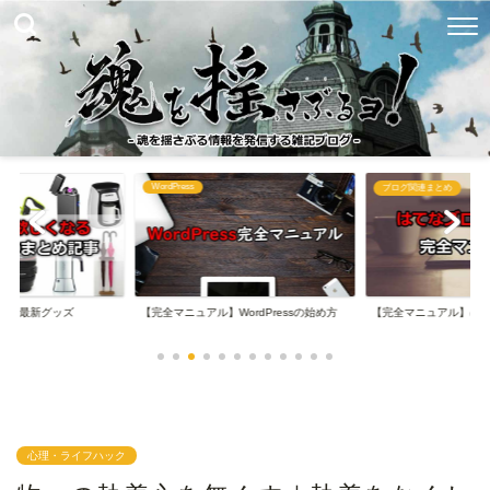
WordPress
め
ブログ関連まとめ
なる最新グッズ
【完全マニュアル】WordPressの始め方
【完全マニュアル】は
心理・ライフハック