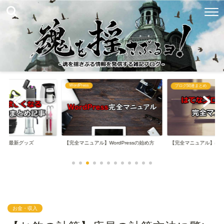
WordPress
め
ブログ関連まとめ
なる最新グッズ
【完全マニュアル】WordPressの始め方
【完全マニュアル】は
お金・収入