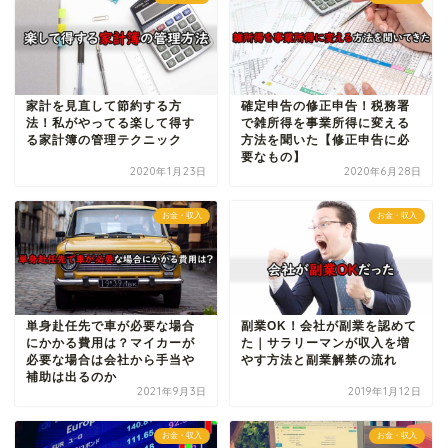
家計を見直して節約する方
確定申告の修正申告！税務署
法！私がやってる楽して得す
で雑所得を事業所得に変える
る家計簿の管理テクニック
方法を聞いた【修正申告に必
要なもの】
2020年1月23日
2020年6月28日
お金・収入
お金・収入
単身赴任先で車が必要な場合
副業OK！会社が副業を認めて
にかかる費用は？マイカーが
た｜サラリーマンが収入を増
必要な場合は会社から手当や
やす方法と副業解禁の流れ
補助は出るのか
2021年9月3日
2019年1月12日
お金・収入
お金・収入