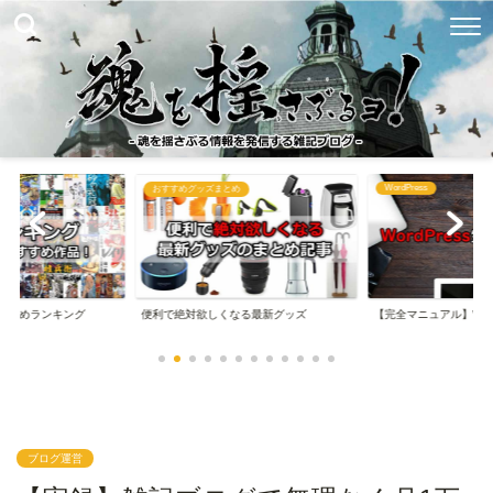
WordPress
め
ブログ関連まとめ
なる最新グッズ
【完全マニュアル】WordPressの始め方
【完全マニュアル】は
ブログ運営