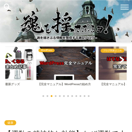
WordPress
め
ブログ関連まとめ
なる最新グッズ
【完全マニュアル】WordPressの始め方
【完全マニュアル】は
健康