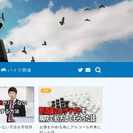
バイク関連
断酒
ゲームまとめ
にアルコール外来に
お酒をやめて人生が変わったお話し
おすすめのニ
フトのまとめ