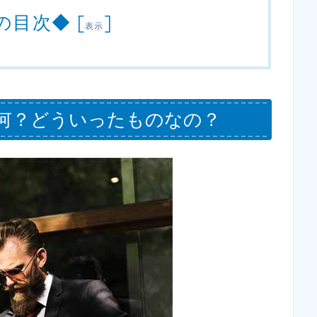
の目次◆
[
]
表示
は何？どういったものなの？