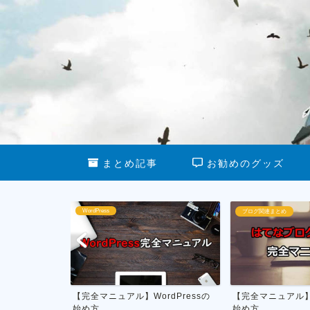
まとめ記事
お勧めのグッズ
ブログ関連まとめ
ブログ運営
dPressの
【完全マニュアル】はてなブログの
私がやってる雑記
始め方
月1万円を稼ぐ具体的