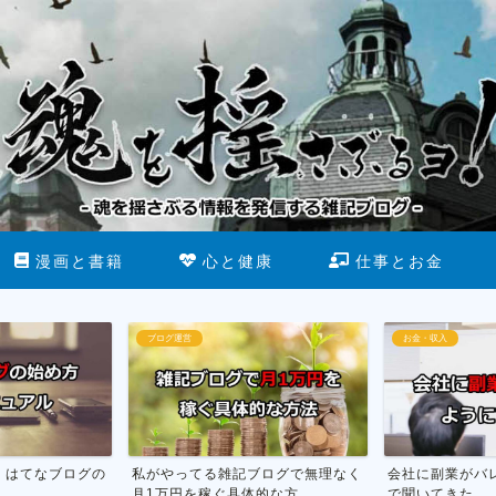
漫画と書籍
心と健康
仕事とお金
お金・収入
断酒
ブログで無理なく
会社に副業がバレない方法を市役所
お酒をやめる為
な方...
で聞いてきた
行った話