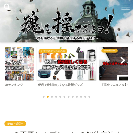
WordPress
め
ブログ関連まとめ
なる最新グッズ
【完全マニュアル】WordPressの始め方
【完全マニュアル】は
iPhone関連