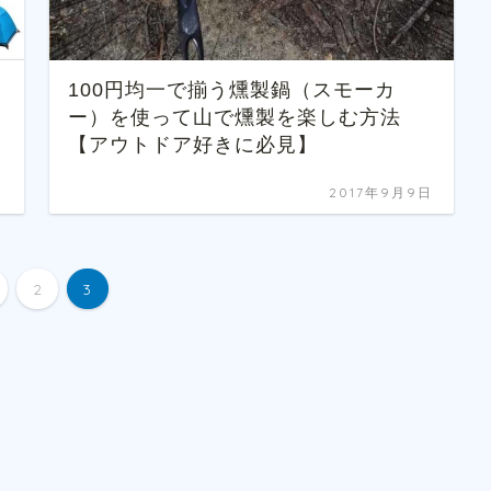
100円均一で揃う燻製鍋（スモーカ
ー）を使って山で燻製を楽しむ方法
【アウトドア好きに必見】
日
2017年9月9日
2
3