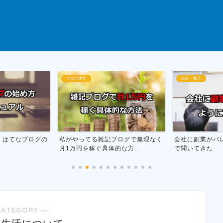
お金・収入
断酒
ブログで無理なく
会社に副業がバレない方法を市役所
お酒をやめる
的な方...
で聞いてきた
行った話
CATEGORY ―