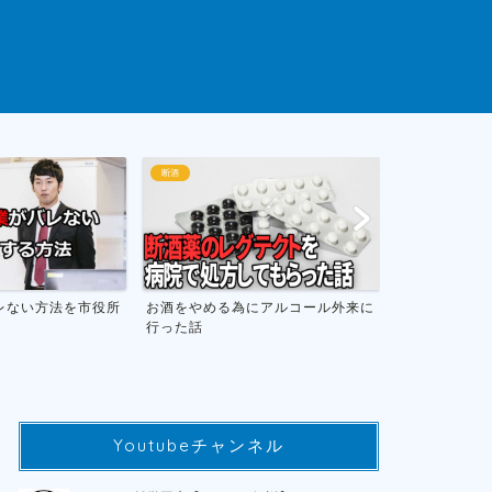
断酒
ゲームまとめ
為にアルコール外来に
お酒をやめて人生が変わったお話し
おすすめの
フトのまと
Youtubeチャンネル