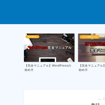
ブログ関連まとめ
ブログ運営
rdPressの
【完全マニュアル】はてなブログの
私がやってる雑記
始め方
月1万円を稼ぐ具体
― 