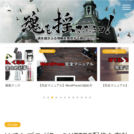
WordPress
め
ブログ関連まとめ
なる最新グッズ
【完全マニュアル】WordPressの始め方
【完全マニュアル】は
Google