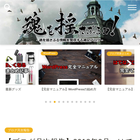
WordPress
め
ブログ関連まとめ
なる最新グッズ
【完全マニュアル】WordPressの始め方
【完全マニュアル】は
ブログ月次報告