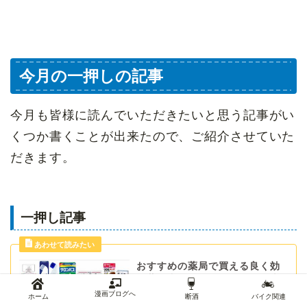
今月の一押しの記事
今月も皆様に読んでいただきたいと思う記事がい
くつか書くことが出来たので、ご紹介させていた
だきます。
一押し記事
おすすめの薬局で買える良く効
く薬｜中国人が爆買いする日本
の薬”神薬12”とは
漫画ブログへ
ホーム
断酒
バイク関連