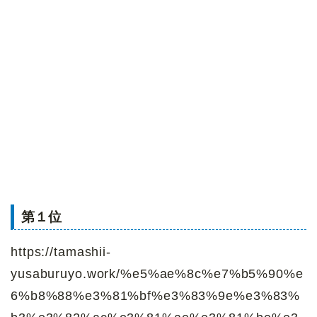
第１位
https://tamashii-
yusaburuyo.work/%e5%ae%8c%e7%b5%90%e
6%b8%88%e3%81%bf%e3%83%9e%e3%83%