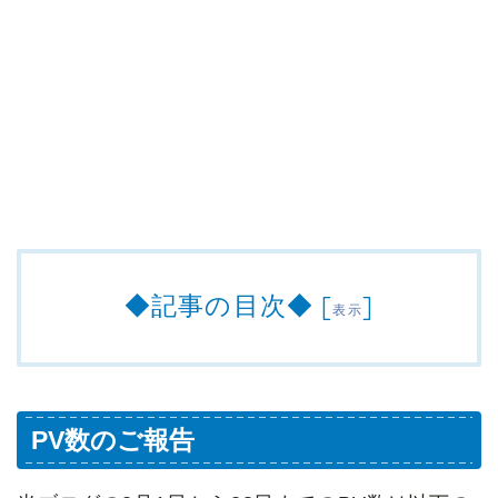
◆記事の目次◆
[
]
表示
PV数のご報告