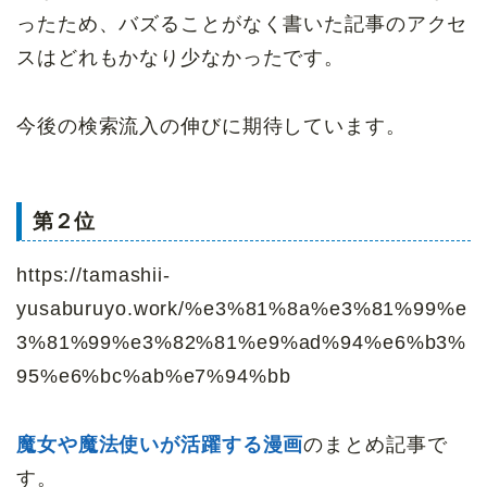
ったため、バズることがなく書いた記事のアクセ
スはどれもかなり少なかったです。
今後の検索流入の伸びに期待しています。
第２位
https://tamashii-
yusaburuyo.work/%e3%81%8a%e3%81%99%e
3%81%99%e3%82%81%e9%ad%94%e6%b3%
95%e6%bc%ab%e7%94%bb
魔女や魔法使いが活躍する漫画
のまとめ記事で
す。