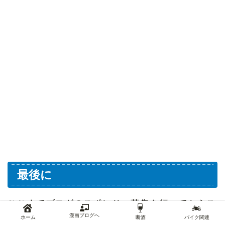
最後に
ここまでブログのスポンサー募集を行ってからス
漫画ブログへ
ポンサーが見つかるまでのお話しと、当ブログの
ホーム
断酒
バイク関連