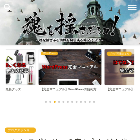
WordPress
め
ブログ関連まとめ
なる最新グッズ
【完全マニュアル】WordPressの始め方
【完全マニュアル】は
ブログスポンサー