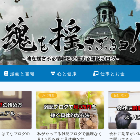
漫画と書籍
心と健康
仕事とお金
お金・収入
断酒
る雑記ブログで無理なく
会社に副業がバレない方法を市役所
お酒をや
具体的な方...
で聞いてきた
行った話