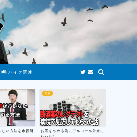
バイク関連
断酒
ゲームま
める為にアルコール外来に
お酒をやめて人生が変わったお話し
おすす
フトの