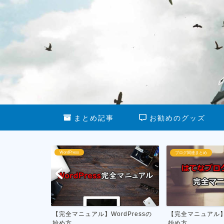
まとめ記事
お勧めのグッズ
ブログ関連まとめ
ブログ運営
】WordPressの
【完全マニュアル】はてなブログの
私がやって
始め方
月1万円を稼ぐ