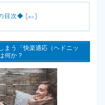
の目次◆
[
]
表示
しまう「快楽適応（ヘドニッ
は何か？