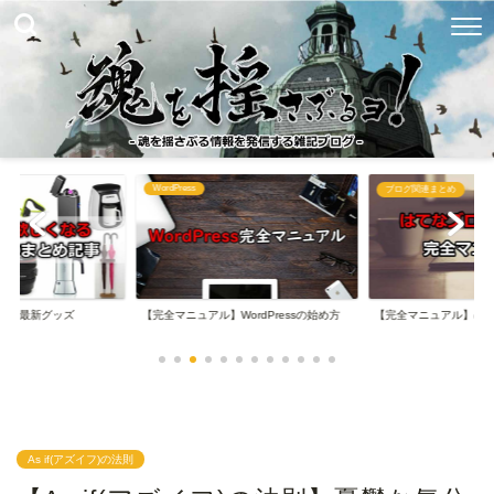
WordPress
め
ブログ関連まとめ
なる最新グッズ
【完全マニュアル】WordPressの始め方
【完全マニュアル】は
As if(アズイフ)の法則