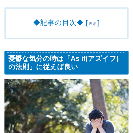
◆記事の目次◆
[
]
表示
憂鬱な気分の時は「As if(アズイフ)
の法則」に従えば良い