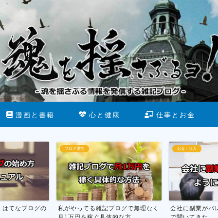
漫画と書籍
心と健康
仕事とお金
お金・収入
断酒
ブログで無理なく
会社に副業がバレない方法を市役所
お酒をやめる為
な方...
で聞いてきた
行った話