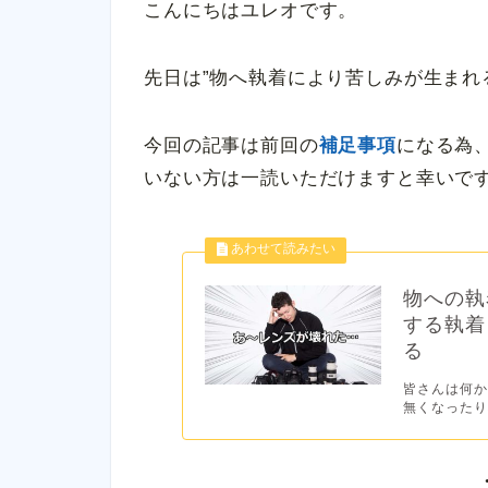
こんにちはユレオです。
先日は”物へ執着により苦しみが生まれ
今回の記事は前回の
補足事項
になる為
いない方は一読いただけますと幸いで
物への執
する執着
る
皆さんは何
無くなったり