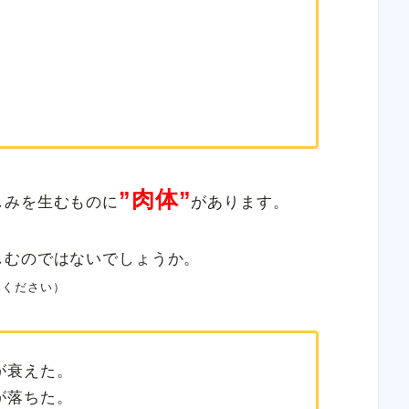
”
肉体”
しみを生むものに
があります。
しむのではないでしょうか。
みください）
が衰えた。
が落ちた。