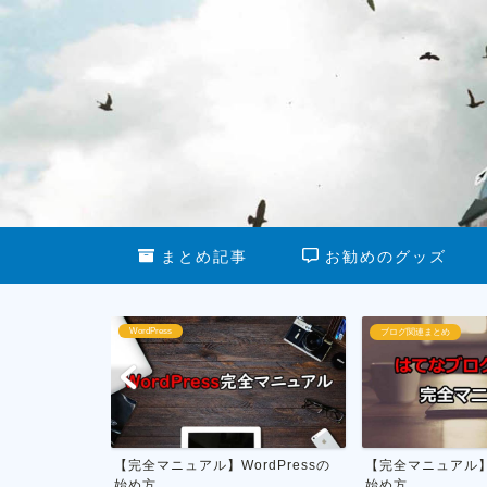
まとめ記事
お勧めのグッズ
ブログ関連まとめ
ブログ運営
dPressの
【完全マニュアル】はてなブログの
私がやってる雑記
始め方
月1万円を稼ぐ具体的