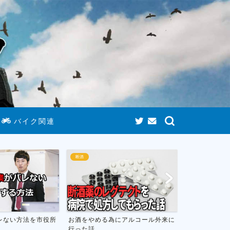
バイク関連
断酒
ゲームまとめ
にアルコール外来に
お酒をやめて人生が変わったお話し
おすすめのニ
フトのまとめ