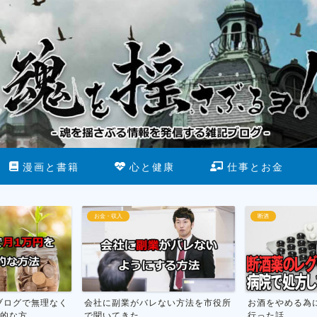
漫画と書籍
心と健康
仕事とお金
お金・収入
断酒
ブログで無理なく
会社に副業がバレない方法を市役所
お酒をやめる為
な方...
で聞いてきた
行った話