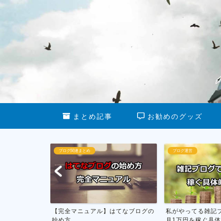
まとめ記事
お勧めのグッズ
ブログ関連まとめ
ブログ運営
dPressの
【完全マニュアル】はてなブログの
私がやってる雑記
始め方
月1万円を稼ぐ具体的