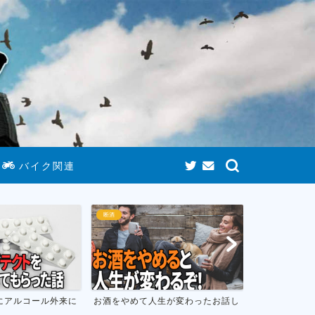
バイク関連
断酒
ゲームまとめ
にアルコール外来に
お酒をやめて人生が変わったお話し
おすすめのニ
フトのまとめ