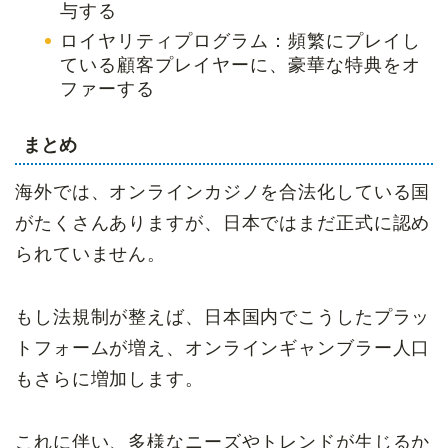
与する
ロイヤリティプログラム：頻繁にプレイし
ている顧客プレイヤーに、豪華な特典をオ
ファーする
まとめ
海外では、オンラインカジノを合法化している国
がたくさんありますが、日本ではまだ正式に認め
られていません。
もし法規制が整えば、日本国内でこうしたプラッ
トフォームが増え、オンラインギャンブラー人口
もさらに増加します。
これに伴い、多様なニーズやトレンドが生じるか