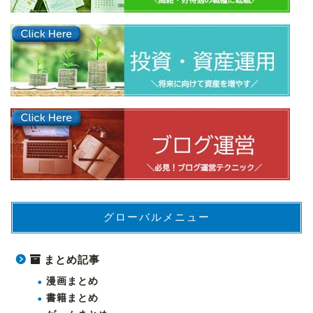
グローバルメニュー
まとめ記事
漫画まとめ
書籍まとめ