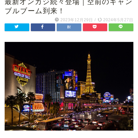
最新オンカジ続々登場｜空前のギャン
ブルブーム到来！
2023年12月29日
/
2024年5月27日