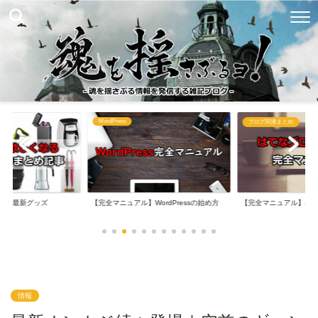
WordPress
め
ブログ関連まとめ
なる最新グッズ
【完全マニュアル】WordPressの始め方
【完全マニュアル】は
情報