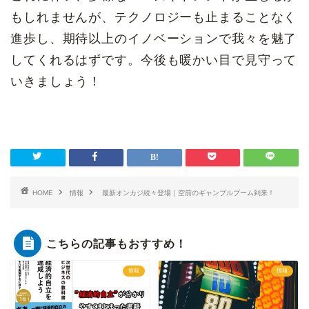
もしれませんが、テクノロジーも止まることなく
進歩し、期待以上のイノベーションで我々を魅了
してくれるはずです。今後も暖かい目で見守って
いきましょう！
HOME
情報
最新オンカジ続々登場｜空前のギャンブルブーム到来！
こちらの記事もおすすめ！
情報
情報