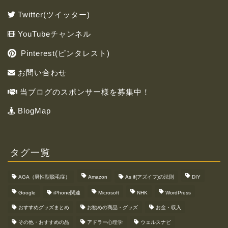
Twitter(ツイッター)
YouTubeチャンネル
Pinterest(ピンタレスト)
お問い合わせ
当ブログのスポンサー様を募集中！
BlogMap
タグ一覧
AGA（男性型脱毛症）
Amazon
As if(アズイフ)の法則
DIY
Google
iPhone関連
Microsoft
NHK
WordPress
おすすめグッズまとめ
お勧めの商品・グッズ
お金・収入
その他・おすすめの品
アドラー心理学
ウェルスナビ