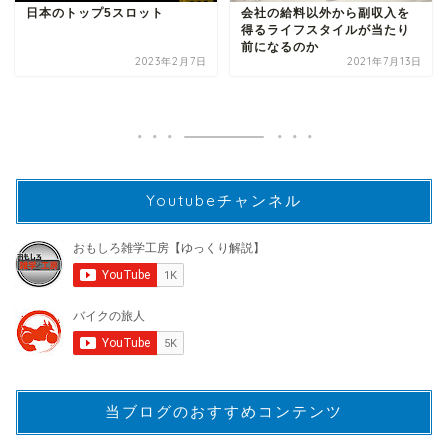
日本のトップ5スロット
会社の給料以外から副収入を
得るライフスタイルが当たり
前になるのか
2023年2月7日
2021年7月13日
Youtubeチャンネル
当ブログのおすすめコンテンツ