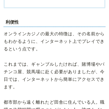
利便性
オンラインカジノの最大の特徴は、その名前から
もわかるように、インターネット上でプレイでき
るという点です。
これまでは、ギャンブルしたければ、賭博場やパ
チンコ屋、競馬場に赴く必要がありましたが、今
日では、インターネットから簡単にアクセスでき
ます。
都市部から遠く離れたど田舎に住んでいる人。職