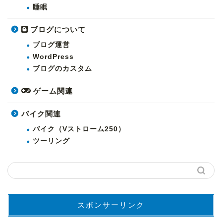
睡眠
ブログについて
ブログ運営
WordPress
ブログのカスタム
ゲーム関連
バイク関連
バイク（Vストローム250）
ツーリング
スポンサーリンク