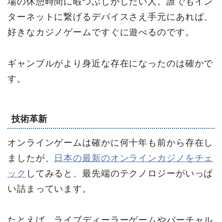
場の休憩時間に暇つぶしがしたい人。誰でもイン
ターネットに繋げるデバイスさえ手元にあれば、
好きなカジノゲームですぐに遊べるのです。
ギャンブルがより身近な存在になったのは確かで
す。
技術革新
オンラインゲームは確かに何十年も前から存在し
ましたが、
日本の最新のオンラインカジノをチェ
ック
してみると、最先端のテクノロジーがいっぱ
い詰まっています。
たとえば、ライブディーラーゲームやバーチャル