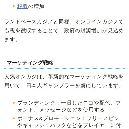
税収
の増加
ランドベースカジノと同様、オンラインカジノで
も税を徴収することで、政府の財源増加が見込め
ます。
マーケティング戦略
人気オンカジは、革新的なマーケティング戦略を
用いて、日本人ギャンブラーを虜にしています。
ブランディング：一貫した
ロゴや配色、フ
ォント、
メッセージなどを使用する
ボーナス&プロモーション：フリースピン
やキャッシュバックなどをプレイヤーに付