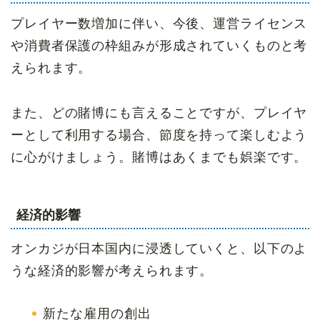
プレイヤー数増加に伴い、今後、運営ライセンス
や消費者保護の枠組みが形成されていくものと考
えられます。
また、どの賭博にも言えることですが、プレイヤ
ーとして利用する場合、節度を持って楽しむよう
に心がけましょう。賭博はあくまでも娯楽です。
経済的影響
オンカジが日本国内に浸透していくと、以下のよ
うな経済的影響が考えられます。
新たな雇用の創出