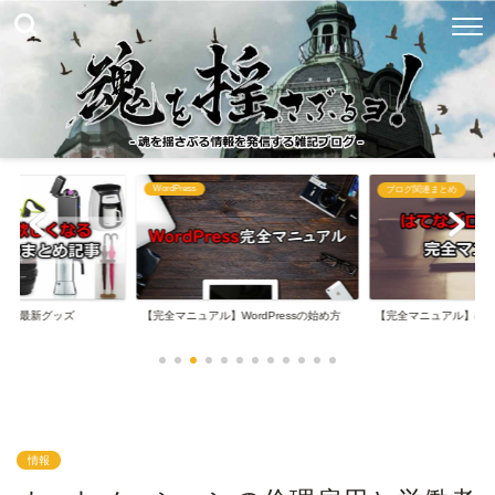
WordPress
め
ブログ関連まとめ
なる最新グッズ
【完全マニュアル】WordPressの始め方
【完全マニュアル】は
情報