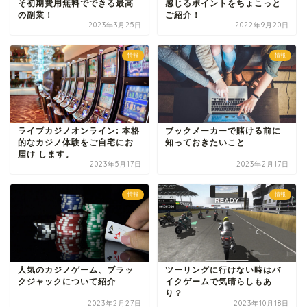
そ初期費用無料でできる最高
感じるポイントをちょこっと
の副業！
ご紹介！
2023年3月25日
2022年9月20日
情報
情報
ライブカジノオンライン: 本格
ブックメーカーで賭ける前に
的なカジノ体験をご自宅にお
知っておきたいこと
届け します。
2023年5月17日
2023年2月17日
情報
情報
人気のカジノゲーム、ブラッ
ツーリングに行けない時はバ
クジャックについて紹介
イクゲームで気晴らしもあ
り？
2023年2月27日
2023年10月18日