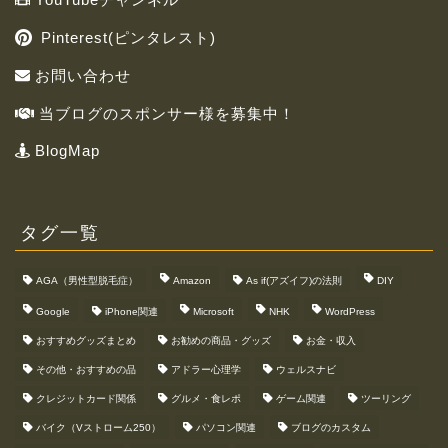
Pinterest(ピンタレスト)
お問い合わせ
当ブログのスポンサー様を募集中！
BlogMap
タグ一覧
AGA（男性型脱毛症）
Amazon
As if(アズイフ)の法則
DIY
Google
iPhone関連
Microsoft
NHK
WordPress
おすすめグッズまとめ
お勧めの商品・グッズ
お金・収入
その他・おすすめの品
アドラー心理学
ウェルスナビ
クレジットカード関係
グルメ・食レポ
ゲーム関連
ツーリング
バイク（Vストローム250）
パソコン関連
ブログのカスタム