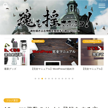
WordPress
め
ブログ関連まとめ
なる最新グッズ
【完全マニュアル】WordPressの始め方
【完全マニュアル】は
ブログ運営