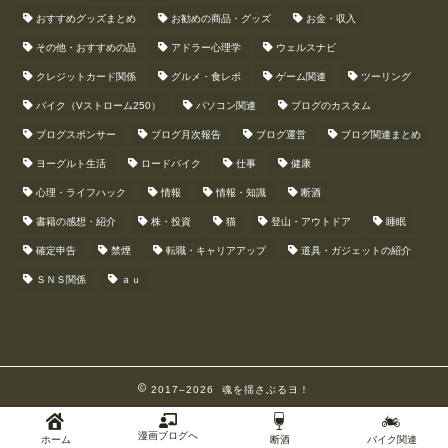
おすすめグッズまとめ
お勧めの商品・グッズ
お金・収入
その他・おすすめの品
アドラー心理学
ウェルスナビ
クレジットカード関係
グルメ・食レポ
ゲーム関連
ツーリング
バイク（Vストローム250）
パソコン関連
ブログのカスタム
ブログスポンサー
ブログ月次報告
ブログ運営
ブログ関連まとめ
ヨーグルト生活
ロードバイク
仕事
健康
心理・ライフハック
情報
情報・知識
断酒
書籍の感想・紹介
株・投資
猫
登山・アウトドア
睡眠
確定申告
禁煙
転職・キャリアアップ
道具・ガジェットの紹介
ＳＮＳ関係
ａｕ
2017–2026 魂を揺さぶるヨ！
漫画ブログへ
ホーム
断酒
バイク関連