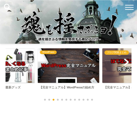
WordPress
め
ブログ関連まとめ
なる最新グッズ
【完全マニュアル】WordPressの始め方
【完全マニュアル】は