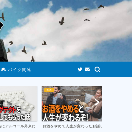
バイク関連
断酒
ゲームまとめ
にアルコール外来に
お酒をやめて人生が変わったお話し
おすすめのニ
フトのまとめ