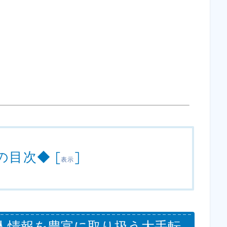
の目次◆
[
]
表示
求人情報を豊富に取り扱う大手転