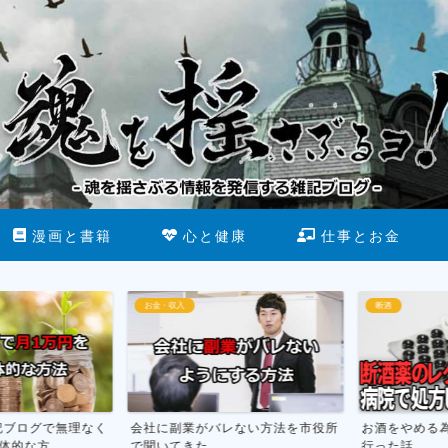
漫画と書籍
心と健康
仕事とお金
お金・収入
断酒
ブログで無理なく
会社に副業がバレない方法を市役所
お酒をやめる為
な方...
で聞いてきた
行った話