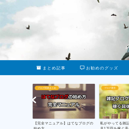
まとめ記事
お勧めのグッズ
ブログ関連まとめ
ブログ運営
dPressの
【完全マニュアル】はてなブログの
私がやってる雑記
始め方
月1万円を稼ぐ具体的