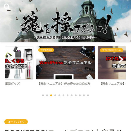
WordPress
め
ブログ関連まとめ
なる最新グッズ
【完全マニュアル】WordPressの始め方
【完全マニュアル】は
ロードバイク