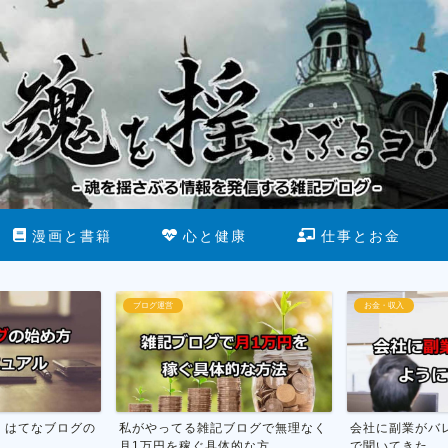
漫画と書籍
心と健康
仕事とお金
お金・収入
断酒
雑記ブログで無理なく
会社に副業がバレない方法を市役所
お酒をやめ
体的な方...
で聞いてきた
行った話