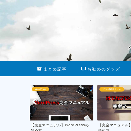
まとめ記事
お勧めのグッズ
ブログ関連まとめ
ブログ運営
WordPressの
【完全マニュアル】はてなブログの
私がやってる
始め方
月1万円を稼ぐ具