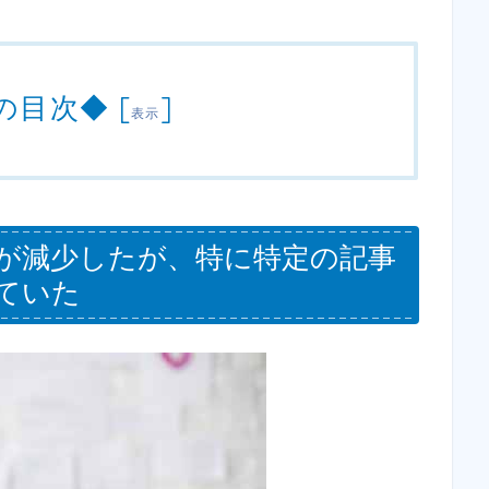
の目次◆
[
]
表示
が減少したが、特に特定の記事
ていた