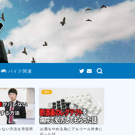
バイク関連
断酒
ゲームまと
る為にアルコール外来に
お酒をやめて人生が変わったお話し
おすすめ
フトのま