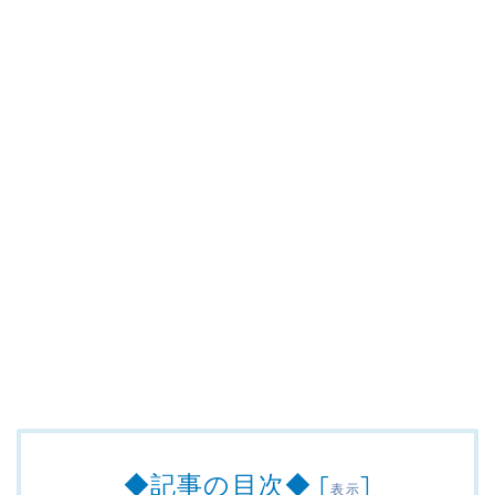
◆記事の目次◆
[
]
表示