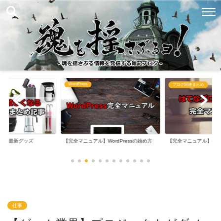
WordPress
め
ブログ関連まとめ
なる最新グッズ
【完全マニュアル】WordPressの始め方
【完全マニュアル】は
仕事