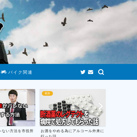
バイク関連
断酒
断酒
レない方法を市役所
お酒をやめる為にアルコール外来に
お酒をやめて
行った話