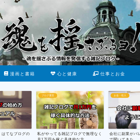
漫画と書籍
心と健康
仕事とお金
ブログ運営
お金・収入
】はてなブログの
私がやってる雑記ブログで無理なく
会社に副業がバ
月1万円を稼ぐ具体的な方...
で聞いてきた