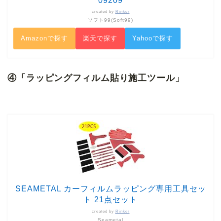
09209
created by
Rinker
ソフト99(Soft99)
Amazonで探す
楽天で探す
Yahooで探す
④「ラッピングフィルム
貼り施工ツール
」
SEAMETAL カーフィルムラッピング専用工具セッ
ト 21点セット
created by
Rinker
Seametal