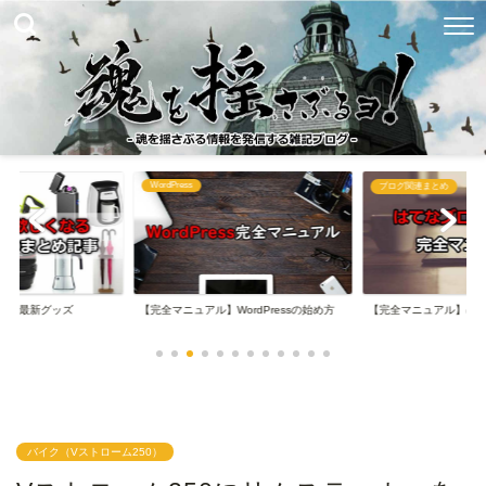
WordPress
め
ブログ関連まとめ
なる最新グッズ
【完全マニュアル】WordPressの始め方
【完全マニュアル】は
バイク（Vストローム250）