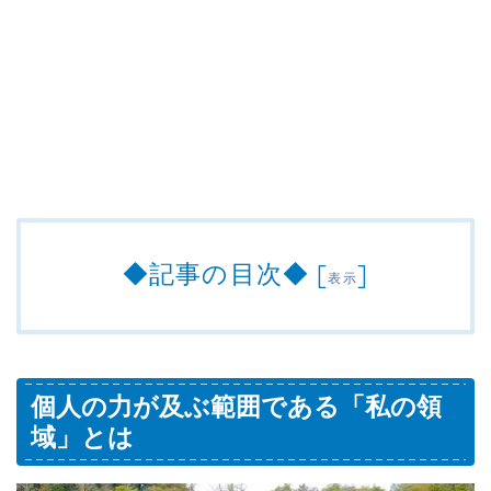
◆記事の目次◆
[
]
表示
個人の力が及ぶ範囲である「私の領
域」とは