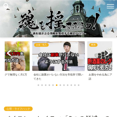
お金・収入
断酒
ブログで無理なく月1万
会社に副業がバレない方法を市役所で聞い
お酒をやめる為にアル
..
てきた
話
心理・ライフハック