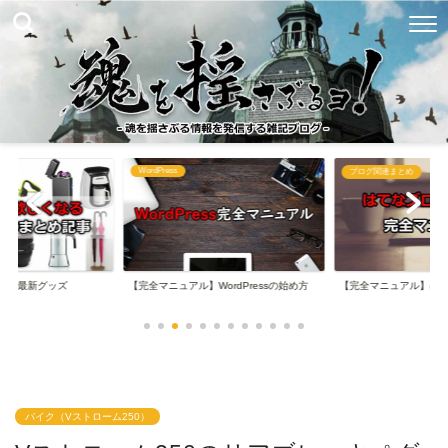
WordPress
め
ブログ関連まとめ
なる最新グッズ
【完全マニュアル】WordPressの始め方
【完全マニュアル】は
バイク（Vストローム250）