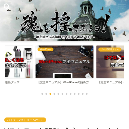
WordPress
め
ブログ関連まとめ
なる最新グッズ
【完全マニュアル】WordPressの始め方
【完全マニュアル】は
バイク（Vストローム250）