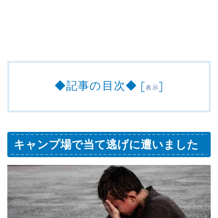
◆記事の目次◆
[
]
表示
キャンプ場で当て逃げに遭いました