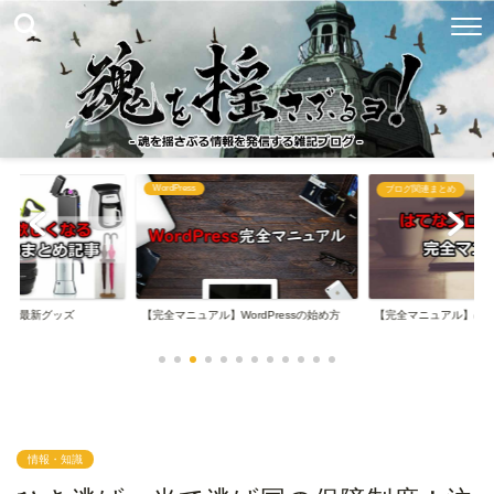
WordPress
め
ブログ関連まとめ
なる最新グッズ
【完全マニュアル】WordPressの始め方
【完全マニュアル】は
情報・知識