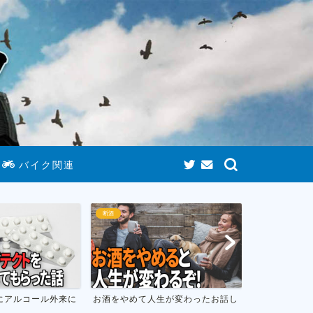
バイク関連
断酒
ゲームまとめ
にアルコール外来に
お酒をやめて人生が変わったお話し
おすすめのニ
フトのまとめ