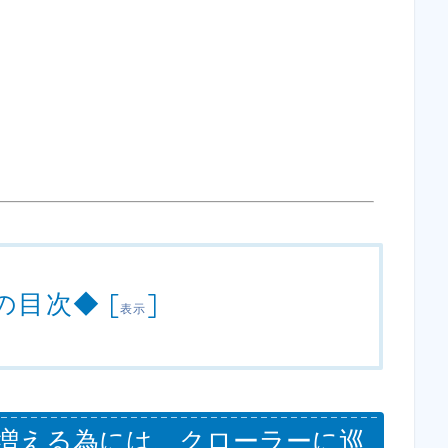
の目次◆
[
]
表示
入が増える為には、クローラーに巡