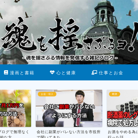
漫画と書籍
心と健康
仕事とお金
お金・収入
断酒
ブログで無理なく
会社に副業がバレない方法を市役所
お酒をやめる為
な方...
で聞いてきた
行った話