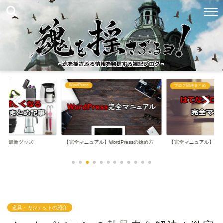
WordPress
め
ブログ関連まとめ
なる最新グッズ
【完全マニュアル】WordPressの始め方
【完全マニュアル】は
道具・ガジェットの紹介