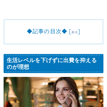
◆記事の目次◆
[
]
表示
生活レベルを下げずに出費を抑える
のが理想