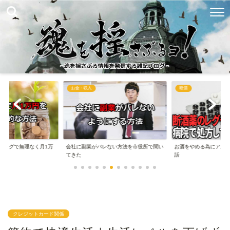
お金・収入
断酒
ブログで無理なく月1万
会社に副業がバレない方法を市役所で聞い
お酒をやめる為にアル
..
てきた
話
クレジットカード関係