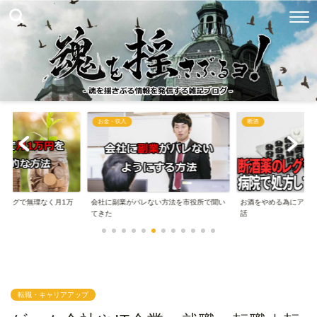
お金・収入
断酒
ブログで無理なく月1万
会社に副業がバレない方法を市役所で聞い
お酒をやめる為にアル
..
てきた
話
転職・キャリアアップ