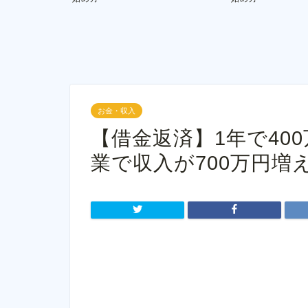
お金・収入
【借金返済】1年で40
業で収入が700万円増