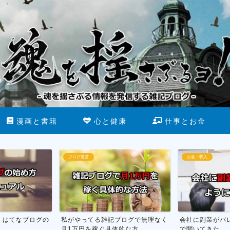
漫画と書籍
心と健康
仕事とお金
お金・収入
断酒
記ブログで無理なく
会社に副業がバレない方法を市役所
お酒をやめる
的な方...
で聞いてきた
行った話