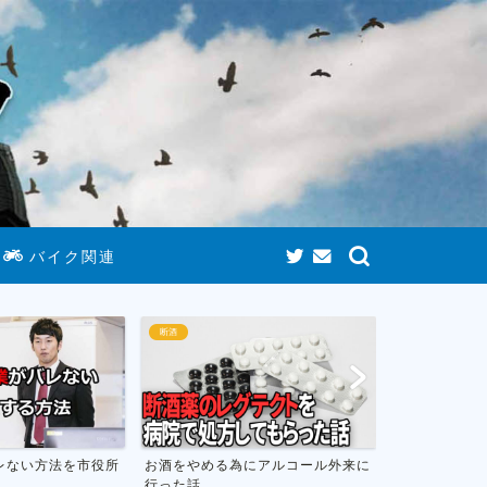
バイク関連
断酒
ゲームまとめ
為にアルコール外来に
お酒をやめて人生が変わったお話し
おすすめの
フトのまと