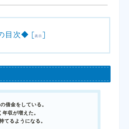
の目次◆
[
]
表示
円の借金をしている。
近く年収が増えた。
持てるようになる。