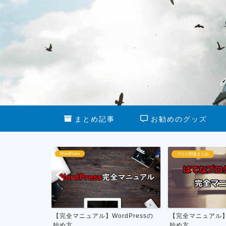
まとめ記事
お勧めのグッズ
ブログ関連まとめ
ブログ運営
ordPressの
【完全マニュアル】はてなブログの
私がやってる雑
始め方
月1万円を稼ぐ具体