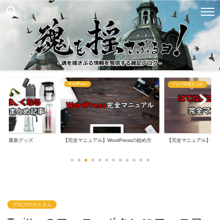
WordPress
め
ブログ関連まとめ
なる最新グッズ
【完全マニュアル】WordPressの始め方
【完全マニュアル】は
ブログのカスタム