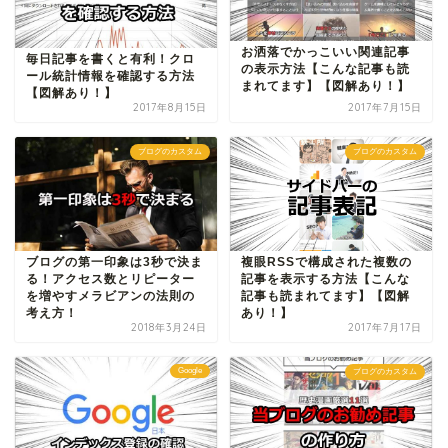
お洒落でかっこいい関連記事
毎日記事を書くと有利！クロ
の表示方法【こんな記事も読
ール統計情報を確認する方法
まれてます】【図解あり！】
【図解あり！】
2017年8月15日
2017年7月15日
ブログのカスタム
ブログのカスタム
ブログの第一印象は3秒で決ま
複眼RSSで構成された複数の
る！アクセス数とリピーター
記事を表示する方法【こんな
を増やすメラビアンの法則の
記事も読まれてます】【図解
考え方！
あり！】
2018年3月24日
2017年7月17日
Google
ブログのカスタム