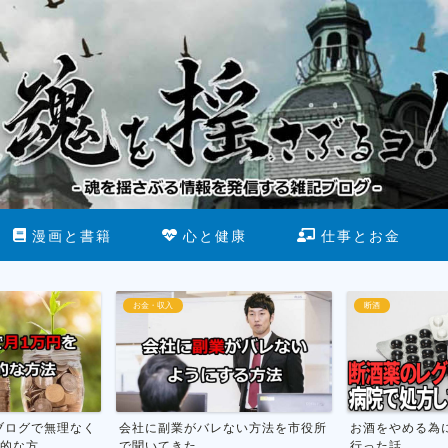
漫画と書籍
心と健康
仕事とお金
お金・収入
断酒
ブログで無理なく
会社に副業がバレない方法を市役所
お酒をやめる為
な方...
で聞いてきた
行った話