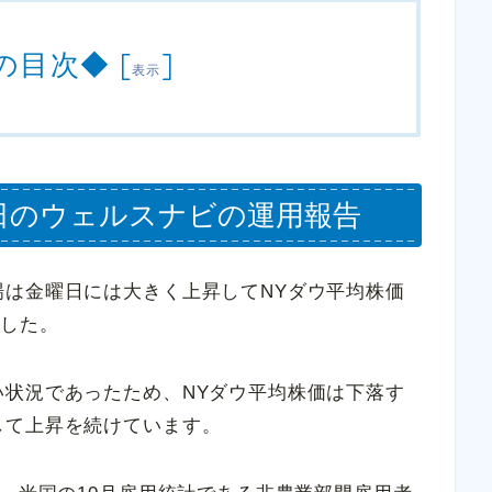
の目次◆
[
]
表示
1月2日のウェルスナビの運用報告
場は金曜日には大きく上昇してNYダウ平均株価
ました。
い状況であったため、NYダウ平均株価は下落す
して上昇を続けています。