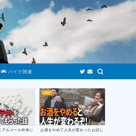
バイク関連
断酒
ゲームまとめ
にアルコール外来に
お酒をやめて人生が変わったお話し
おすすめのニ
フトのまとめ