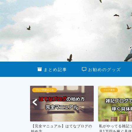
まとめ記事
お勧めのグッズ
ブログ関連まとめ
ブログ運営
dPressの
【完全マニュアル】はてなブログの
私がやってる雑記
始め方
月1万円を稼ぐ具体的