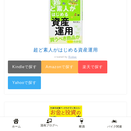
超ど素人がはじめる資産運用
created by
Rinker
Kindleで探す
Amazonで探す
楽天で探す
Yahooで探す
漫画ブログへ
ホーム
断酒
バイク関連