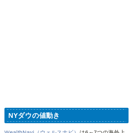
NYダウの値動き
WealthNavi（ウェルスナビ）
は6～7つの海外上