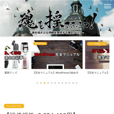
WordPress
め
ブログ関連まとめ
なる最新グッズ
【完全マニュアル】WordPressの始め方
【完全マニュアル】は
ウェルスナビ