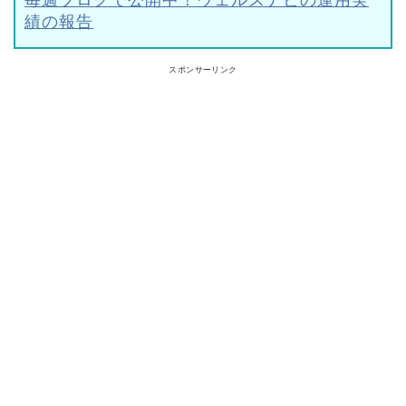
毎週ブログで公開中！ウェルスナビの運用実
績の報告
スポンサーリンク