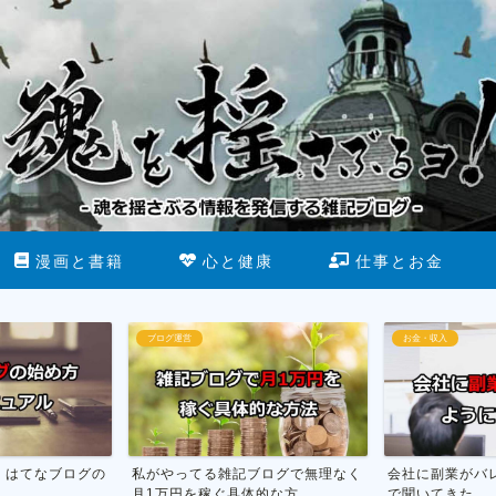
漫画と書籍
心と健康
仕事とお金
ブログ運営
お金・収入
】はてなブログの
私がやってる雑記ブログで無理なく
会社に副業がバ
月1万円を稼ぐ具体的な方...
で聞いてきた