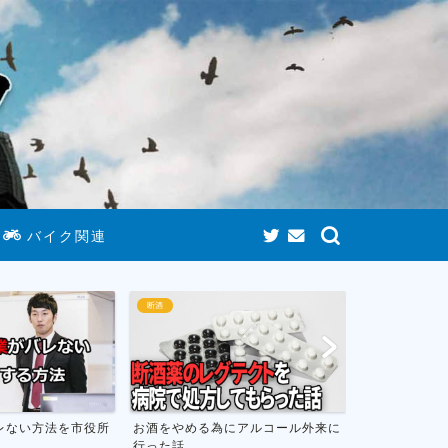
バイク関連
断酒
断酒
レない方法を市役所
お酒をやめる為にアルコール外来に
お酒をやめて
行った話