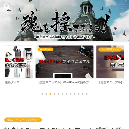
WordPress
め
ブログ関連まとめ
なる最新グッズ
【完全マニュアル】WordPressの始め方
【完全マニュアル】は
道具・ガジェットの紹介