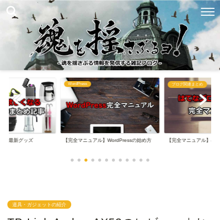
WordPress
め
ブログ関連まとめ
なる最新グッズ
【完全マニュアル】WordPressの始め方
【完全マニュアル】は
道具・ガジェットの紹介