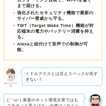
まで届ける。
強化されたセキュリティ機能で最新の
サイバー脅威から守る。
TWT（Target Wake Time）機能が対
応端末の電力やバッテリー消費を抑え
る。
Alexaと紐付けて音声での制御が可
能。
ミドルクラスとは言えスペックが高す
ぎない？
通りすがりの
猫
(;´･ω･) 家庭のネット環境次第ではも
てあそぶと思うけど、今後はこれぐら