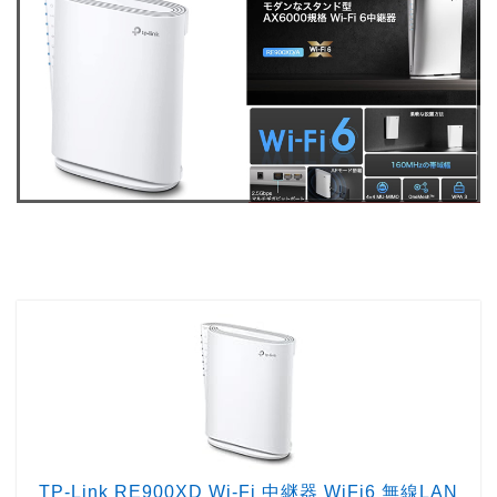
TP-Link RE900XD Wi-Fi 中継器 WiFi6 無線LAN