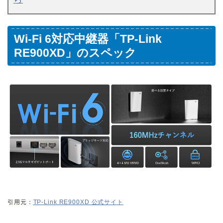
Wi-Fi 6対応中継器「TP-Link
RE900XD」のスペック
引用元：
TP-Link RE900XD 公式サイト