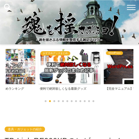
WordPress
め
ブログ関連まとめ
なる最新グッズ
【完全マニュアル】WordPressの始め方
【完全マニュアル】は
道具・ガジェットの紹介