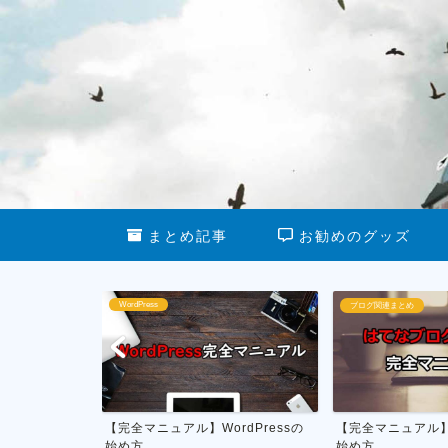
まとめ記事
お勧めのグッズ
ブログ関連まとめ
ブログ運営
dPressの
【完全マニュアル】はてなブログの
私がやってる雑記
始め方
月1万円を稼ぐ具体的