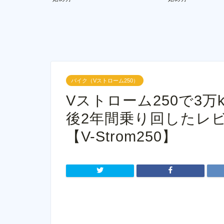
バイク（Vストローム250）
Vストローム250で3
後2年間乗り回したレ
【V-Strom250】