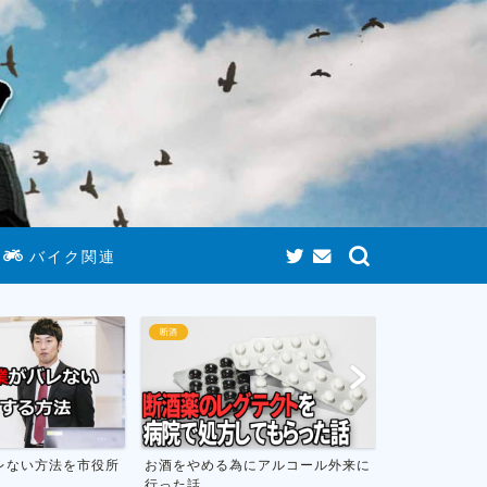
バイク関連
断酒
ゲームまとめ
にアルコール外来に
お酒をやめて人生が変わったお話し
おすすめのニ
フトのまとめ