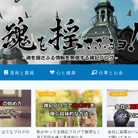
漫画と書籍
心と健康
仕事とお金
お金・収入
断酒
ブログで無理なく
会社に副業がバレない方法を市役所
お酒をやめる為
な方...
で聞いてきた
行った話